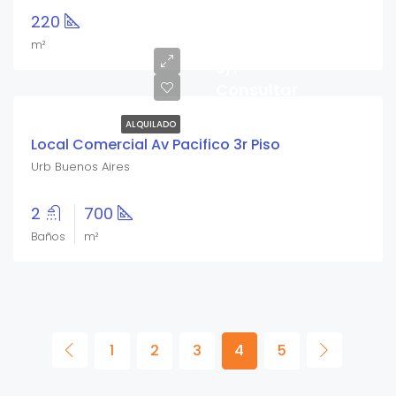
220
m²
S/.
Consultar
ALQUILADO
Local Comercial Av Pacifico 3r Piso
Urb Buenos Aires
2
700
Baños
m²
1
2
3
4
5