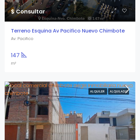
$ Consultar
Terreno Esquina Av Pacifico Nuevo Chimbote
Av. Pacifico
147
m²
ALQUILER
ALQUILADO