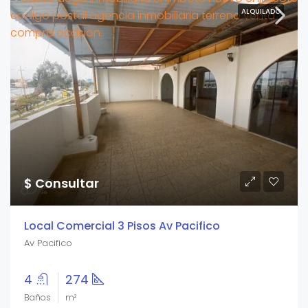
ALQUILADO
$ Consultar
Local Comercial 3 Pisos Av Pacifico
Av Pacifico
4
274
Baños
m²