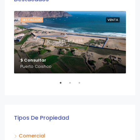
NTA
DESTACADO
VENTA
DE
$ Consultar
$ C
Puerto Coishco
Nue
Tipos De Propiedad
Comercial