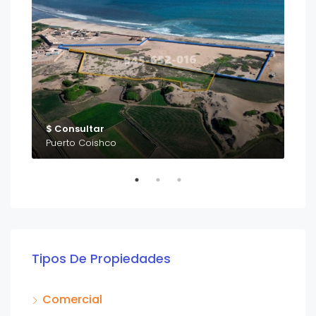
$ Consultar
$ C
Puerto Coishco
Nue
Tipos De Propiedades
Comercial