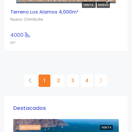
VENTA
NUEVO
Terreno Los Alamos 4,000m²
Nuevo Chimbote
4000
m²
1
2
3
4
Destacados
NTA
DESTACADO
VENTA
DE