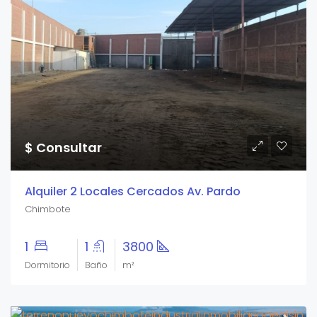
$ Consultar
Alquiler 2 Locales Cercados Av. Pardo
Chimbote
1
1
3800
Dormitorio
Baño
m²