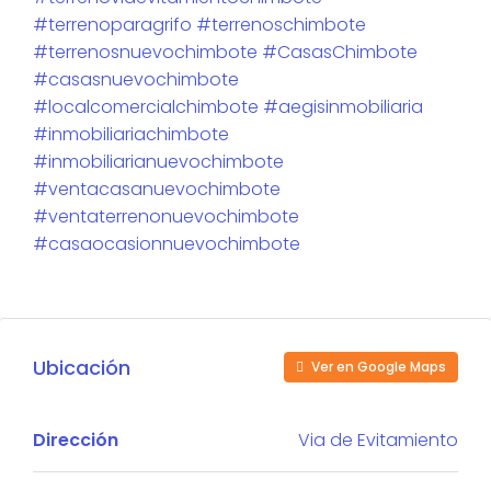
#terrenoparagrifo #terrenoschimbote
#terrenosnuevochimbote #CasasChimbote
#casasnuevochimbote
#localcomercialchimbote #aegisinmobiliaria
#inmobiliariachimbote
#inmobiliarianuevochimbote
#ventacasanuevochimbote
#ventaterrenonuevochimbote
#casaocasionnuevochimbote
Ubicación
Ver en Google Maps
Dirección
Via de Evitamiento