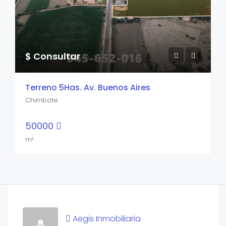
$ Consultar
Terreno 5Has. Av. Buenos Aires
Chimbote
50000
m²
Aegis Inmobiliaria