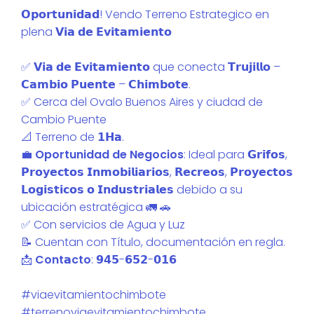
𝗢𝗽𝗼𝗿𝘁𝘂𝗻𝗶𝗱𝗮𝗱! Vendo Terreno Estrategico en
plena 𝗩𝗶𝗮 𝗱𝗲 𝗘𝘃𝗶𝘁𝗮𝗺𝗶𝗲𝗻𝘁𝗼
✅️ 𝗩𝗶𝗮 𝗱𝗲 𝗘𝘃𝗶𝘁𝗮𝗺𝗶𝗲𝗻𝘁𝗼 que conecta 𝗧𝗿𝘂𝗷𝗶𝗹𝗹𝗼 –
𝗖𝗮𝗺𝗯𝗶𝗼 𝗣𝘂𝗲𝗻𝘁𝗲 – 𝗖𝗵𝗶𝗺𝗯𝗼𝘁𝗲.
✅️ Cerca del Ovalo Buenos Aires y ciudad de
Cambio Puente
📐 Terreno de 𝟭𝗛𝗮.
💼
Oportunidad de Negocios
: Ideal para 𝗚𝗿𝗶𝗳𝗼𝘀,
𝗣𝗿𝗼𝘆𝗲𝗰𝘁𝗼𝘀 𝗜𝗻𝗺𝗼𝗯𝗶𝗹𝗶𝗮𝗿𝗶𝗼𝘀, 𝗥𝗲𝗰𝗿𝗲𝗼𝘀, 𝗣𝗿𝗼𝘆𝗲𝗰𝘁𝗼𝘀
𝗟𝗼𝗴𝗶𝘀𝘁𝗶𝗰𝗼𝘀 𝗼 𝗜𝗻𝗱𝘂𝘀𝘁𝗿𝗶𝗮𝗹𝗲𝘀 debido a su
ubicación estratégica 🚛 🚗
✅️ Con servicios de Agua y Luz
📝 Cuentan con Título, documentación en regla.
📩
Cont
𝗮
cto
: 𝟵𝟰𝟱-𝟲𝟱𝟮-𝟬𝟭𝟲
#viaevitamientochimbote
#terrenoviaevitamientochimbote