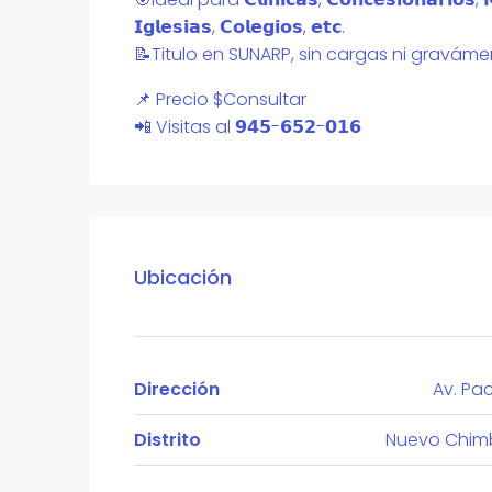
𝗜𝗴𝗹𝗲𝘀𝗶𝗮𝘀, 𝗖𝗼𝗹𝗲𝗴𝗶𝗼𝘀, 𝗲𝘁𝗰.
📝Titulo en SUNARP, sin cargas ni graváme
📌 Precio $Consultar
📲 Visitas al 𝟵𝟰𝟱-𝟲𝟱𝟮-𝟬𝟭𝟲
Ubicación
Dirección
Av. Pac
Distrito
Nuevo Chim