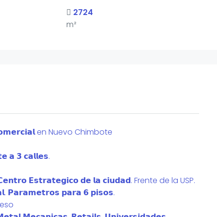
2724
m²
 𝗖𝗼𝗺𝗲𝗿𝗰𝗶𝗮𝗹 en Nuevo Chimbote
𝗮 𝟯 𝗰𝗮𝗹𝗹𝗲𝘀.
𝗻𝘁𝗿𝗼 𝗘𝘀𝘁𝗿𝗮𝘁𝗲𝗴𝗶𝗰𝗼 𝗱𝗲 𝗹𝗮 𝗰𝗶𝘂𝗱𝗮𝗱. Frente de la USP.
. 𝗣𝗮𝗿𝗮𝗺𝗲𝘁𝗿𝗼𝘀 𝗽𝗮𝗿𝗮 𝟲 𝗽𝗶𝘀𝗼𝘀.
ceso
𝘁𝗮𝗹 𝗠𝗲𝗰𝗮𝗻𝗶𝗰𝗮𝘀, 𝗥𝗲𝘁𝗮𝗶𝗹𝘀, 𝗨𝗻𝗶𝘃𝗲𝗿𝘀𝗶𝗱𝗮𝗱𝗲𝘀,