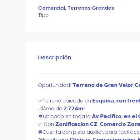
Comercial, Terrenos Grandes
Tipo
Descripción
Oportunidad! 𝗧𝗲𝗿𝗿𝗲𝗻𝗼 𝗱𝗲 𝗚𝗿𝗮𝗻 𝗩𝗮𝗹𝗼
✅Terreno ubicado en 𝗘𝘀𝗾𝘂𝗶𝗻𝗮, 𝗰𝗼𝗻 𝗳𝗿𝗲𝗻𝘁𝗲 
📐Área de 𝟮,𝟳𝟮𝟰𝗺²
🔶Ubicado en toda la 𝗔𝘃 𝗣𝗮𝗰𝗶𝗳𝗶𝗰𝗼, 𝗲𝗻 𝗲𝗹 𝗖𝗲
✅ Con 𝗭𝗼𝗻𝗶𝗳𝗶𝗰𝗮𝗰𝗶𝗼𝗻 𝗖𝗭. 𝗖𝗼𝗺𝗲𝗿𝗰𝗶𝗼 𝗭𝗼𝗻𝗮
🚘Cuenta con pista auxiliar, para facil ac
🎯Ideal para 𝗖𝗹𝗶𝗻𝗶𝗰𝗮𝘀, 𝗖𝗼𝗻𝗰𝗲𝘀𝗶𝗼𝗻𝗮𝗿𝗶𝗼𝘀, 𝗠𝗲