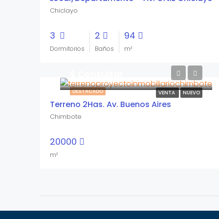
Chiclayo
3
2
94
Dormitorios
Baños
m²
$ Consultar
DESTACADO
VENTA
NUEVO
Terreno 2Has. Av. Buenos Aires
Chimbote
20000
m²