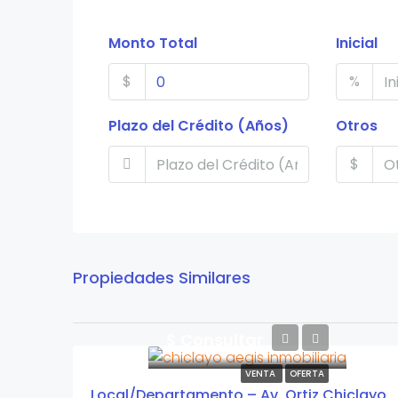
Monto Total
Inicial
$
%
Plazo del Crédito (Años)
Otros
$
Propiedades Similares
$ Consultar
VENTA
OFERTA
Local/Departamento – Av. Ortiz Chiclayo