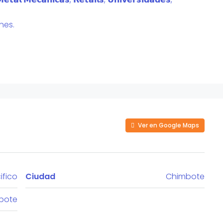
nes.
Ver en Google Maps
ifico
Ciudad
Chimbote
bote