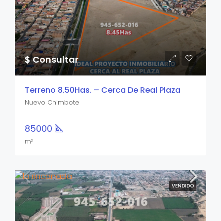
$ Consultar
Terreno 8.50Has. – Cerca De Real Plaza
Nuevo Chimbote
85000
m²
VENDIDO