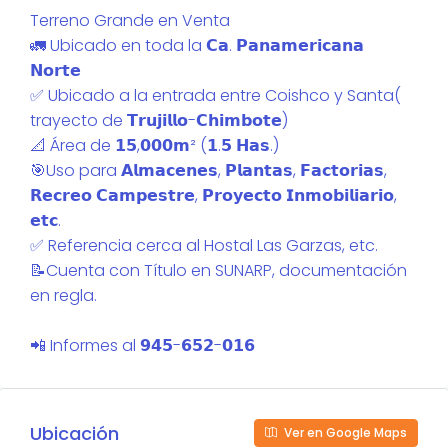
Terreno Grande en Venta
🚛 Ubicado en toda la 𝗖𝗮. 𝗣𝗮𝗻𝗮𝗺𝗲𝗿𝗶𝗰𝗮𝗻𝗮
𝗡𝗼𝗿𝘁𝗲
✅️ Ubicado a la entrada entre Coishco y Santa(
trayecto de 𝗧𝗿𝘂𝗷𝗶𝗹𝗹𝗼-𝗖𝗵𝗶𝗺𝗯𝗼𝘁𝗲)
📐 Área de 𝟭𝟱,𝟬𝟬𝟬𝗺² (𝟭.𝟱 𝗛𝗮𝘀.)
🎯Uso para 𝗔𝗹𝗺𝗮𝗰𝗲𝗻𝗲𝘀, 𝗣𝗹𝗮𝗻𝘁𝗮𝘀, 𝗙𝗮𝗰𝘁𝗼𝗿𝗶𝗮𝘀,
𝗥𝗲𝗰𝗿𝗲𝗼 𝗖𝗮𝗺𝗽𝗲𝘀𝘁𝗿𝗲, 𝗣𝗿𝗼𝘆𝗲𝗰𝘁𝗼 𝗜𝗻𝗺𝗼𝗯𝗶𝗹𝗶𝗮𝗿𝗶𝗼,
𝗲𝘁𝗰.
✅️ Referencia cerca al Hostal Las Garzas, etc.
📝Cuenta con Título en SUNARP, documentación
en regla.
📲 Informes al 𝟵𝟰𝟱-𝟲𝟱𝟮-𝟬𝟭𝟲
Ubicación
Ver en Google Maps