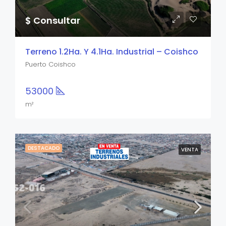
$ Consultar
Terreno 1.2Ha. Y 4.1Ha. Industrial – Coishco
Puerto Coishco
53000
m²
DESTACADO
VENTA