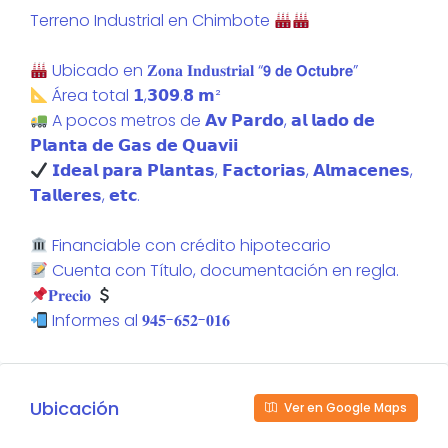
Terreno Industrial en Chimbote
Ubicado en 𝐙𝐨𝐧𝐚 𝐈𝐧𝐝𝐮𝐬𝐭𝐫𝐢𝐚𝐥 “𝟵 𝗱𝗲 𝗢𝗰𝘁𝘂𝗯𝗿𝗲”
Área total 𝟭,𝟯𝟬𝟵.𝟴 𝗺²
A pocos metros de 𝗔𝘃 𝗣𝗮𝗿𝗱𝗼, 𝗮𝗹 𝗹𝗮𝗱𝗼 𝗱𝗲
𝗣𝗹𝗮𝗻𝘁𝗮 𝗱𝗲 𝗚𝗮𝘀 𝗱𝗲 𝗤𝘂𝗮𝘃𝗶𝗶
𝗜𝗱𝗲𝗮𝗹 𝗽𝗮𝗿𝗮 𝗣𝗹𝗮𝗻𝘁𝗮𝘀, 𝗙𝗮𝗰𝘁𝗼𝗿𝗶𝗮𝘀, 𝗔𝗹𝗺𝗮𝗰𝗲𝗻𝗲𝘀,
𝗧𝗮𝗹𝗹𝗲𝗿𝗲𝘀, 𝗲𝘁𝗰.
Financiable con crédito hipotecario
Cuenta con Título, documentación en regla.
𝐏𝐫𝐞𝐜𝐢𝐨
Informes al 𝟗𝟒𝟓-𝟔𝟓𝟐-𝟎𝟏𝟔
Ubicación
Ver en Google Maps