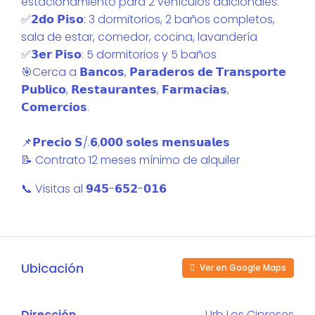
estacionamiento para 2 vehículos adicionales.
✅️𝟮𝗱𝗼 𝗣𝗶𝘀𝗼: 3 dormitorios, 2 baños completos,
sala de estar, comedor, cocina, lavandería
✅️𝟯𝗲𝗿 𝗣𝗶𝘀𝗼: 5 dormitorios y 5 baños
🎯Cerca a 𝗕𝗮𝗻𝗰𝗼𝘀, 𝗣𝗮𝗿𝗮𝗱𝗲𝗿𝗼𝘀 𝗱𝗲 𝗧𝗿𝗮𝗻𝘀𝗽𝗼𝗿𝘁𝗲
𝗣𝘂𝗯𝗹𝗶𝗰𝗼, 𝗥𝗲𝘀𝘁𝗮𝘂𝗿𝗮𝗻𝘁𝗲𝘀, 𝗙𝗮𝗿𝗺𝗮𝗰𝗶𝗮𝘀,
𝗖𝗼𝗺𝗲𝗿𝗰𝗶𝗼𝘀.
📌𝗣𝗿𝗲𝗰𝗶𝗼 𝗦/.𝟲,𝟬𝟬𝟬 𝘀𝗼𝗹𝗲𝘀 𝗺𝗲𝗻𝘀𝘂𝗮𝗹𝗲𝘀
📝 Contrato 12 meses mínimo de alquiler
📞 Visitas al 𝟵𝟰𝟱-𝟲𝟱𝟮-𝟬𝟭𝟲
Ubicación
Ver en Google Maps
Dirección
Urb Los Cipreses