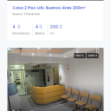
Casa 2 Piso Urb. Buenos Aires 200m²
Nuevo Chimbote
4
4
200
Dormitorios
Baños
m²
VENTA
OFERTA