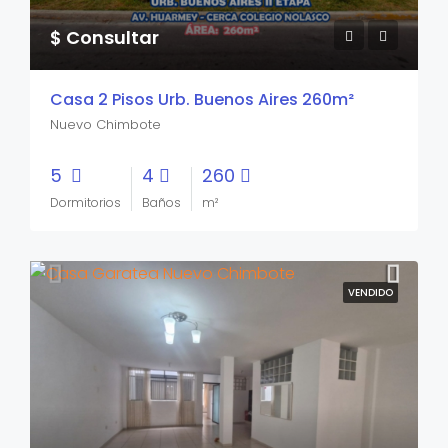
$ Consultar
Casa 2 Pisos Urb. Buenos Aires 260m²
Nuevo Chimbote
5
4
260
Dormitorios
Baños
m²
VENDIDO