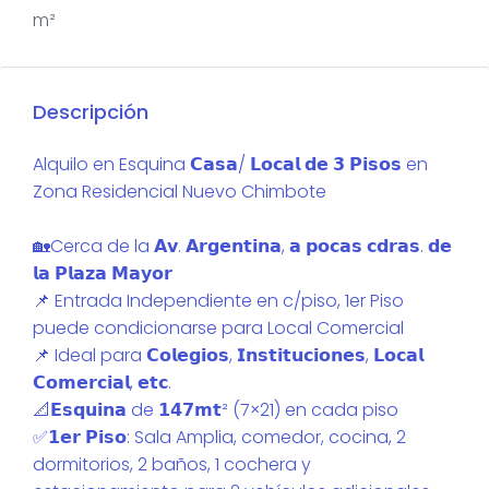
m²
Descripción
Alquilo en Esquina 𝗖𝗮𝘀𝗮/ 𝗟𝗼𝗰𝗮𝗹 𝗱𝗲 𝟯 𝗣𝗶𝘀𝗼𝘀 en
Zona Residencial Nuevo Chimbote
🏡Cerca de la 𝗔𝘃. 𝗔𝗿𝗴𝗲𝗻𝘁𝗶𝗻𝗮, 𝗮 𝗽𝗼𝗰𝗮𝘀 𝗰𝗱𝗿𝗮𝘀. 𝗱𝗲
𝗹𝗮 𝗣𝗹𝗮𝘇𝗮 𝗠𝗮𝘆𝗼𝗿
📌 Entrada Independiente en c/piso, 1er Piso
puede condicionarse para Local Comercial
📌 Ideal para 𝗖𝗼𝗹𝗲𝗴𝗶𝗼𝘀, 𝗜𝗻𝘀𝘁𝗶𝘁𝘂𝗰𝗶𝗼𝗻𝗲𝘀, 𝗟𝗼𝗰𝗮𝗹
𝗖𝗼𝗺𝗲𝗿𝗰𝗶𝗮𝗹, 𝗲𝘁𝗰.
📐𝗘𝘀𝗾𝘂𝗶𝗻𝗮 de 𝟭𝟰𝟳𝗺𝘁² (7×21) en cada piso
✅️𝟭𝗲𝗿 𝗣𝗶𝘀𝗼: Sala Amplia, comedor, cocina, 2
dormitorios, 2 baños, 1 cochera y