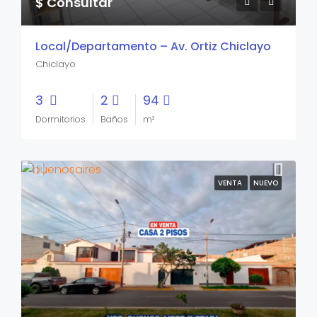
$ Consultar
Local/Departamento – Av. Ortiz Chiclayo
Chiclayo
3
2
94
Dormitorios
Baños
m²
VENTA
NUEVO