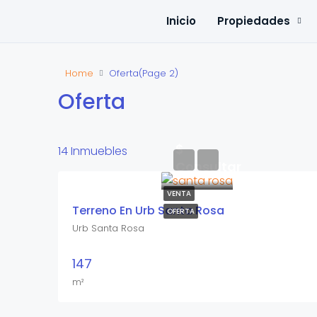
Inicio
Propiedades
Home
Oferta
(Page 2)
Oferta
$
14 Inmuebles
Consultar
VENTA
Terreno En Urb Santa Rosa
OFERTA
Urb Santa Rosa
147
m²