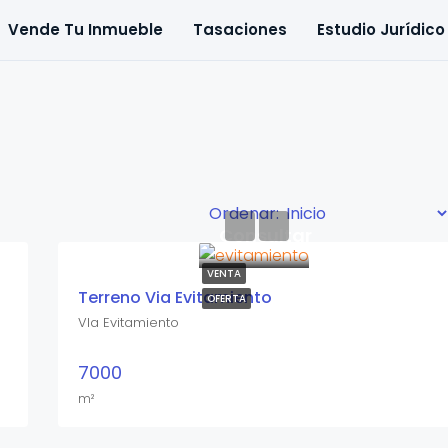
Vende Tu Inmueble
Tasaciones
Estudio Jurídico
Ordenar:
Consultar
VENTA
Terreno Via Evitamiento
OFERTA
VIa Evitamiento
7000
m²