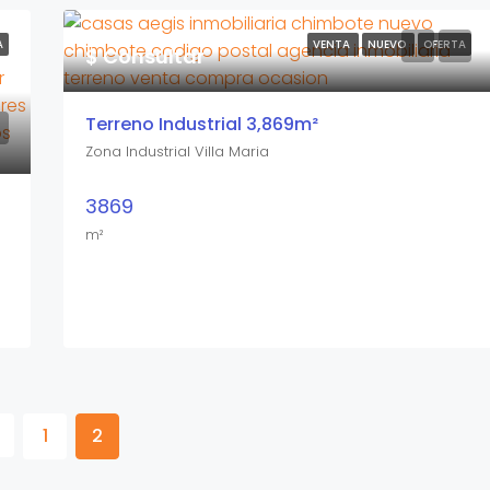
A
VENTA
NUEVO
OFERTA
$ Consultar
Terreno Industrial 3,869m²
Zona Industrial Villa Maria
3869
m²
1
2